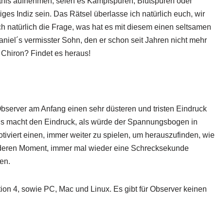
tnis aufnehmen, seien es Kampfspuren, Blutspuren oder
es Indiz sein. Das Rätsel überlasse ich natürlich euch, wir
sich natürlich die Frage, was hat es mit diesem einen seltsamen
aniel´s vermisster Sohn, den er schon seit Jahren nicht mehr
n Chiron? Findet es heraus!
bserver am Anfang einen sehr düsteren und tristen Eindruck
. Es macht den Eindruck, als würde der Spannungsbogen in
otiviert einen, immer weiter zu spielen, um herauszufinden, wie
 anderen Moment, immer mal wieder eine Schrecksekunde
en.
tion 4, sowie PC, Mac und Linux. Es gibt für Observer keinen