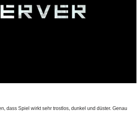
, dass Spiel wirkt sehr trostlos, dunkel und düster. Genau