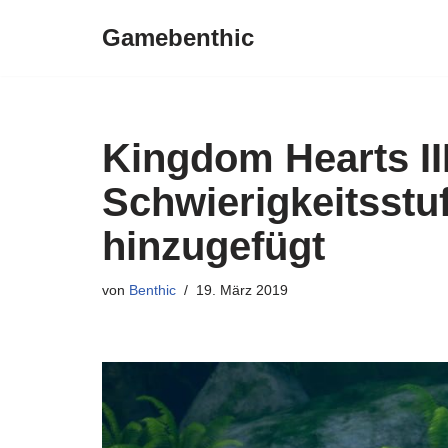
Gamebenthic
Zum
Inhalt
springen
Kingdom Hearts II
Schwierigkeitsstu
hinzugefügt
von
Benthic
19. März 2019