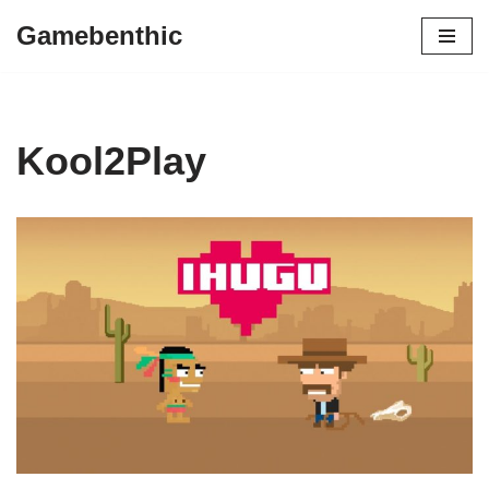
Gamebenthic
Zum
Inhalt
springen
Kool2Play